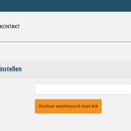
KONTAKT
nstellen
Verstuur wachtwoord reset link